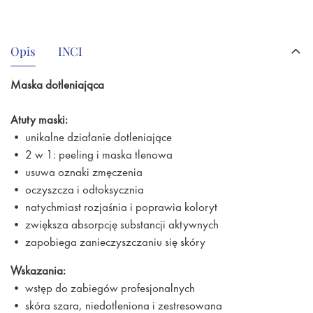
Opis
INCI
Maska dotleniająca
Atuty maski:
• unikalne działanie dotleniające
• 2 w 1: peeling i maska tlenowa
• usuwa oznaki zmęczenia
• oczyszcza i odtoksycznia
• natychmiast rozjaśnia i poprawia koloryt
• zwiększa absorpcję substancji aktywnych
• zapobiega zanieczyszczaniu się skóry
Wskazania:
• wstęp do zabiegów profesjonalnych
• skóra szara, niedotleniona i zestresowana