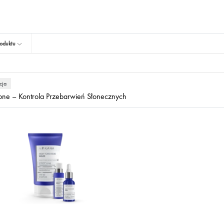
oduktu
cja
one – Kontrola Przebarwień Słonecznych