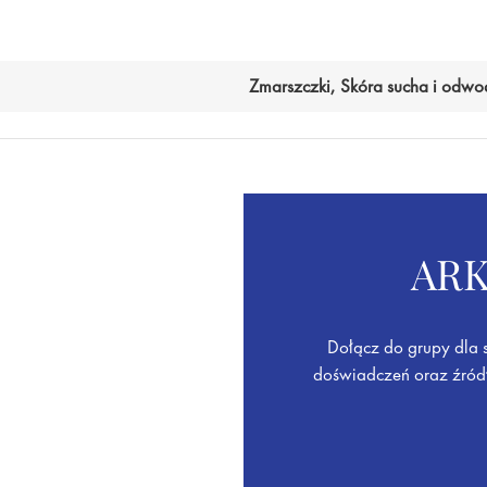
Zmarszczki, Skóra sucha i odwo
ARK
Dołącz do grupy dla 
doświadczeń oraz źród