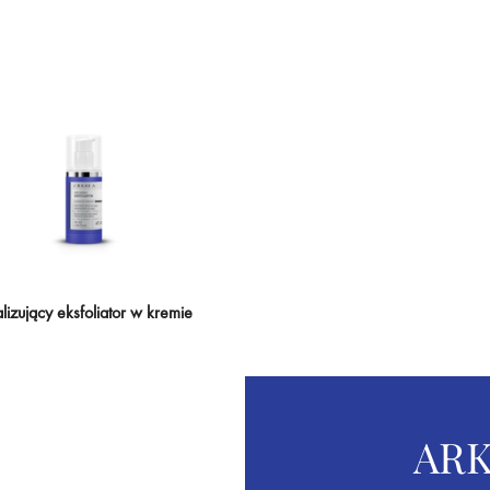
izujący eksfoliator w kremie
ARK