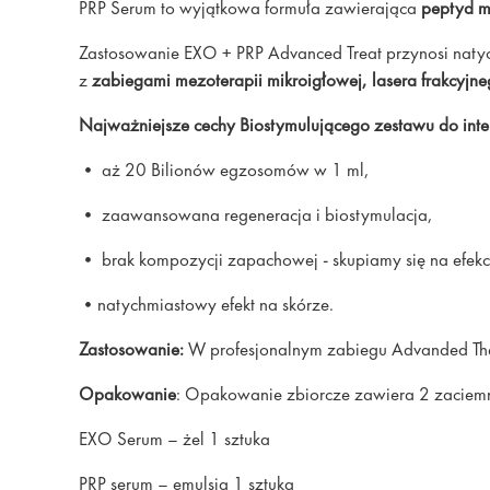
PRP Serum to wyjątkowa formuła zawierająca
peptyd m
Zastosowanie EXO + PRP Advanced Treat przynosi natych
z
zabiegami mezoterapii mikroigłowej, lasera frakcyjnego
Najważniejsze cechy Biostymulującego zestawu do int
• aż 20 Bilionów egzosomów w 1 ml,
• zaawansowana regeneracja i biostymulacja,
• brak kompozycji zapachowej - skupiamy się na efekc
•natychmiastowy efekt na skórze.
Zastosowanie:
W profesjonalnym zabiegu Advanded The
Opakowanie
: Opakowanie zbiorcze zawiera 2 zaciemn
EXO Serum – żel 1 sztuka
PRP serum – emulsja 1 sztuka