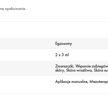
zne opakowanie.
Egzosomy
2 x 3 ml
Zmarszczki, Wsparcie zabiegów 
skóry, Skóra wrażliwa, Skóra s
Aplikacje manualne, Mezoterap