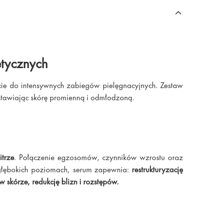
etycznych
ście do intensywnych zabiegów pielęgnacyjnych. Zestaw
ostawiając skórę promienną i odmłodzoną.
trze
. Połączenie egzosomów, czynników wzrostu oraz
a głębokich poziomach, serum zapewnia:
restrukturyzację
skórze, redukcję blizn i rozstępów.