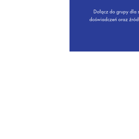
Dołącz do grupy dla 
doświadczeń oraz źród